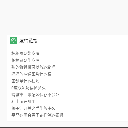
友情链接
杨树蘑菇能吃吗
杨树蘑菇能吃吗
熟的猕猴桃可以放冰箱吗
妈妈的味道图片什么梗
击剑是什么梗污
9度双氧奶停留多久
螃蟹拿回来怎么保存不会死
利山涧在哪里
椰子汁开盖之后能放多久
平昌冬奥会男子花样滑冰视频